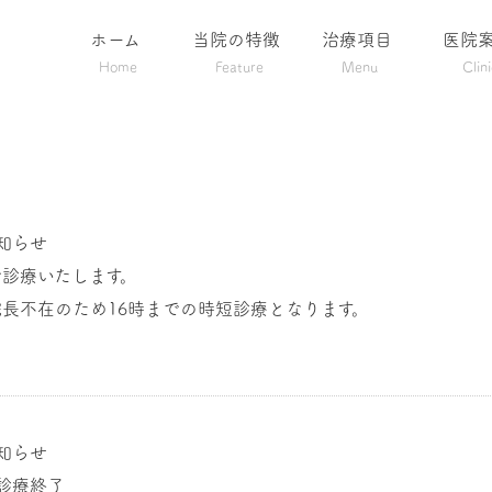
ホーム
当院の特徴
治療項目
医院
Home
Feature
Menu
Clin
知らせ
で診療いたします。
院長不在のため16時までの時短診療となります。
知らせ
の診療終了