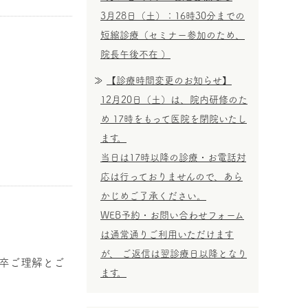
3月28日（土）：16時30分までの
短縮診療（セミナー参加のため、
院長午後不在 ）
【診療時間変更のお知らせ】
12月20日（土）は、院内研修のた
め 17時をもって医院を閉院いたし
ます。
当日は17時以降の診療・お電話対
応は行っておりませんので、あら
かじめご了承ください。
WEB予約・お問い合わせフォーム
は通常通りご利用いただけます
が、 ご返信は翌診療日以降となり
何卒ご理解とご
ます。