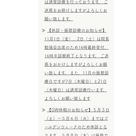
は通常診療を行っております。 ご
迷惑をお掛けしますがよろしくお
願い致します。
【休診・振替診療のお知らせ】
11月1日（金）、2日（土）は院長
勉強会出席のため16時最終受付、
16時半診察終了となります。 ご迷
惑をおかけしますがよろしくお願
い致します。 また、11月の振替診
療日ですが7日（木曜日）と21日
（木曜日）は通常診療行います。
よろしくお願い致します
【GW休暇のお知らせ】５月３日
（土）～５月６日（火）まではゴ
ールデンウィークのため休診とな
ります。 ５月８日（木）は振替で