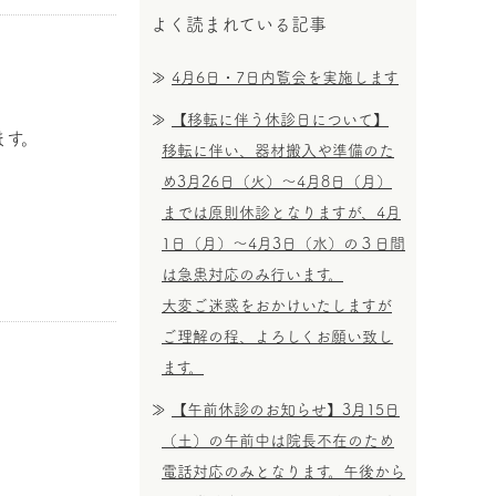
よく読まれている記事
4月6日・7日内覧会を実施します
【移転に伴う休診日について】
ます。
移転に伴い、器材搬入や準備のた
め3月26日（火）〜4月8日（月）
までは原則休診となりますが、4月
1日（月）〜4月3日（水）の３日間
。
は急患対応のみ行います。
大変ご迷惑をおかけいたしますが
ご理解の程、よろしくお願い致し
ます。
【午前休診のお知らせ】3月15日
（土）の午前中は院長不在のため
電話対応のみとなります。午後から