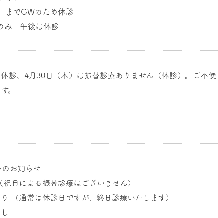
水）までGWのため休診
のみ 午後は休診
め休診、4月30日（木）は振替診療ありません（休診）。ご不
ます。
ルのお知らせ
 （祝日による振替診療はございません）
あり （通常は休診日ですが、終日診療いたします）
なし