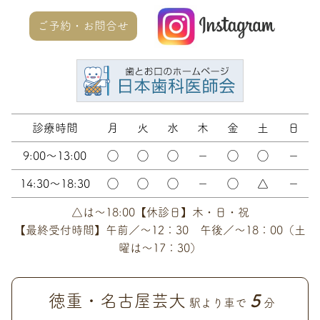
ご予約・お問合せ
診療時間
月
火
水
木
金
土
日
9:00～13:00
◯
◯
◯
－
◯
◯
－
14:30～18:30
◯
◯
◯
－
◯
△
－
△は～18:00【休診日】木・日・祝
【最終受付時間】午前／～12：30 午後／～18：00（土
曜は～17：30）
徳重・名古屋芸大
5
駅より車で
分