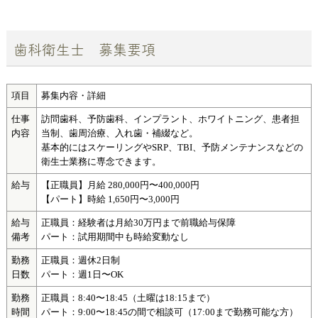
歯科衛生士 募集要項
項目
募集内容・詳細
仕事
訪問歯科、予防歯科、インプラント、ホワイトニング、患者担
内容
当制、歯周治療、入れ歯・補綴など。
基本的にはスケーリングやSRP、TBI、予防メンテナンスなどの
衛生士業務に専念できます。
給与
【正職員】月給 280,000円〜400,000円
【パート】時給 1,650円〜3,000円
給与
正職員：経験者は月給30万円まで前職給与保障
備考
パート：試用期間中も時給変動なし
勤務
正職員：週休2日制
日数
パート：週1日〜OK
勤務
正職員：8:40〜18:45（土曜は18:15まで）
時間
パート：9:00〜18:45の間で相談可（17:00まで勤務可能な方）