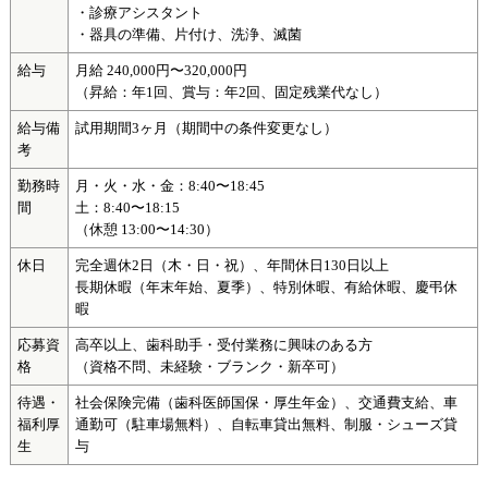
・診療アシスタント
・器具の準備、片付け、洗浄、滅菌
給与
月給 240,000円〜320,000円
（昇給：年1回、賞与：年2回、固定残業代なし）
給与備
試用期間3ヶ月（期間中の条件変更なし）
考
勤務時
月・火・水・金：8:40〜18:45
間
土：8:40〜18:15
（休憩 13:00〜14:30）
休日
完全週休2日（木・日・祝）、年間休日130日以上
長期休暇（年末年始、夏季）、特別休暇、有給休暇、慶弔休
暇
応募資
高卒以上、歯科助手・受付業務に興味のある方
格
（資格不問、未経験・ブランク・新卒可）
待遇・
社会保険完備（歯科医師国保・厚生年金）、交通費支給、車
福利厚
通勤可（駐車場無料）、自転車貸出無料、制服・シューズ貸
生
与