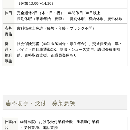
（休憩 13:00〜14:30）
休日
完全週休2日（木・日・祝）、年間休日130日以上
長期休暇（年末年始、夏季）、特別休暇、有給休暇、慶弔休暇
応募
歯科衛生士免許（経験・年齢・ブランク不問）
資格
待
社会保険完備（歯科医師国保・厚生年金）、交通費支給、車・
遇・
バイク・自転車通勤OK、制服・シューズ貸与、講習会費用補
福利
助、資格取得支援、正職員登用あり
厚生
歯科助手・受付 募集要項
仕事内
歯科医院における受付業務全般、歯科助手業務
容
・受付業務、電話業務