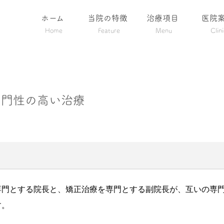
ホーム
当院の特徴
治療項目
医院
Home
Feature
Menu
Clin
専門性の高い治療
専門とする院長と、矯正治療を専門とする副院長が、互いの専
す。