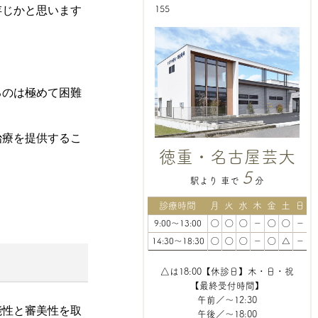
155
存じかと思います
。
るのは極めて困難
治療を提供するこ
徳重・名古屋芸大
5
駅より 車で
分
診療時間
月
火
水
木
金
土
日
9:00～13:00
◯
◯
◯
－
◯
◯
－
14:30～18:30
◯
◯
◯
－
◯
△
－
△は18:00【休診日】木・日・祝
【最終受付時間】
午前／～12:30
能性と審美性を取
午後／～18:00