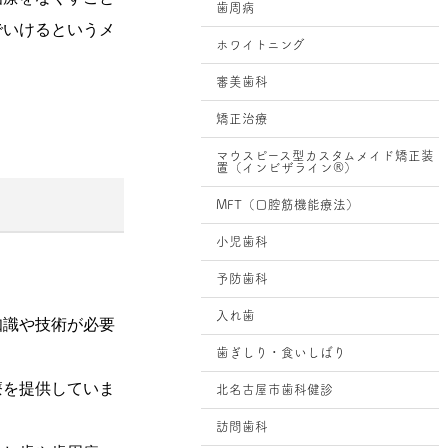
歯周病
でいけるというメ
ホワイトニング
審美歯科
矯正治療
マウスピース型カスタムメイド矯正装
置（インビザライン®）
MFT（口腔筋機能療法）
小児歯科
予防歯科
入れ歯
知識や技術が必要
歯ぎしり・食いしばり
療を提供していま
北名古屋市歯科健診
訪問歯科