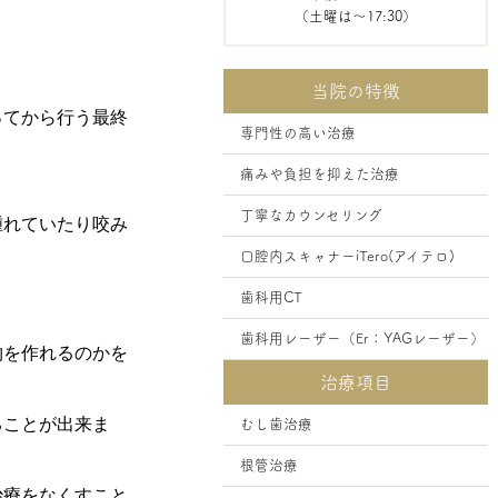
（土曜は～17:30）
当院の特徴
ってから行う最終
専門性の高い治療
痛みや負担を抑えた治療
丁寧なカウンセリング
腫れていたり咬み
口腔内スキャナーiTero(アイテロ)
歯科用CT
歯科用レーザー（Er：YAGレーザー）
物を作れるのかを
治療項目
ることが出来ま
むし歯治療
根管治療
治療をなくすこと