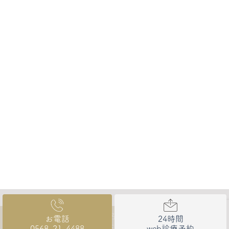
© となりの歯科・矯正歯科 北名古屋市の歯医者なら、となりの歯
お電話
24時間
科・矯正歯科まで
0568-21-4488
web診療予約