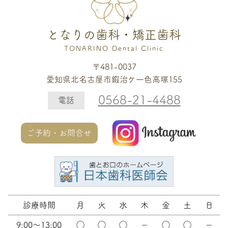
となりの歯科・矯正歯科
TONARINO Dental Clinic
〒481-0037
愛知県北名古屋市鍜治ケ一色高塚155
0568-21-4488
電話
ご予約・お問合せ
診療時間
月
火
水
木
金
土
日
9:00～13:00
◯
◯
◯
－
◯
◯
－