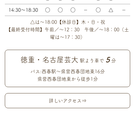
14:30～18:30
◯
◯
◯
－
◯
△
－
△は～18:00【休診日】木・日・祝
【最終受付時間】午前／～12：30 午後／～18：00（土
曜は～17：30）
徳重・名古屋芸大
5
駅より車で
分
バス:西春駅〜県営西春団地東16分
県営西春団地東から徒歩1分
詳しいアクセス⇒